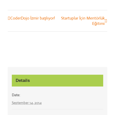
CoderDojo İzmir başlıyor!
Startuplar İçin Mentörlük
Event
Eğitimi
Navigation
Details
Date:
September 14, 2014