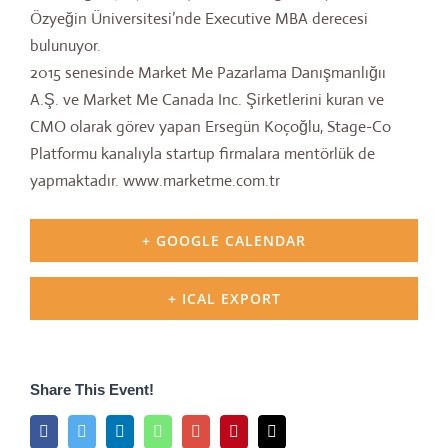
Özyeğin Üniversitesi’nde Executive MBA derecesi
bulunuyor.
2015 senesinde Market Me Pazarlama Danışmanlığıı
A.Ş. ve Market Me Canada Inc. Şirketlerini kuran ve
CMO olarak görev yapan Ersegün Koçoğlu, Stage-Co
Platformu kanalıyla startup firmalara mentörlük de
yapmaktadır. www.marketme.com.tr
+ GOOGLE CALENDAR
+ ICAL EXPORT
Share This Event!
Facebook
Twitter
LinkedIn
Whatsapp
Google+
Pinterest
Email