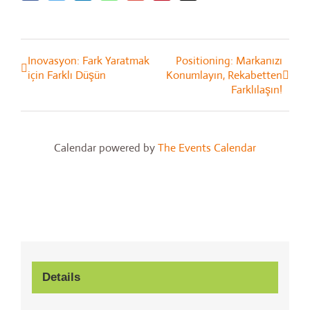
Inovasyon: Fark Yaratmak
Positioning: Markanızı
Event
için Farklı Düşün
Konumlayın, Rekabetten
Navigation
Farklılaşın!
Calendar powered by
The Events Calendar
Details