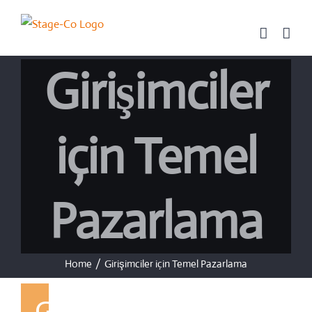
Skip
to
content
Girişimciler
için Temel
Pazarlama
Home
/
Girişimciler için Temel Pazarlama
Girişimciler