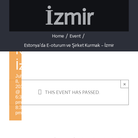
Estonya’da
İzmir
E-oturum
ve Şirket
Home
/
Event
/
Estonya’da E-oturum ve Şirket Kurmak – İzmir
Kurmak –
İzmir
July
8,
×
2019
@
THIS EVENT HAS PASSED.
6:30
pm
-
8:30
pm