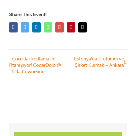
Share This Event!
Facebook
Twitter
LinkedIn
Whatsapp
Google+
Pinterest
Email
Çocuklar kodlama ile
Estonya’da E-oturum ve
Event
tanışıyor! CoderDojo @
Şirket Kurmak – Ankara
Navigation
Urla Coworking