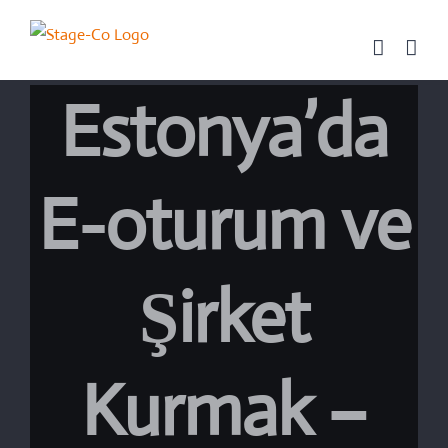
Skip
to
content
Estonya’da
E-oturum ve
Şirket
Kurmak –