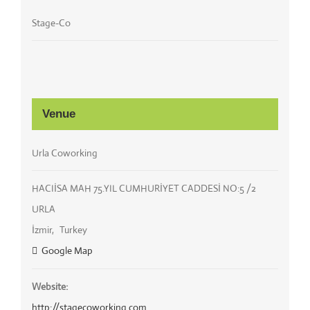
Stage-Co
Venue
Urla Coworking
HACIİSA MAH 75.YIL CUMHURİYET CADDESİ NO:5 /2
URLA
İzmir
,
Turkey
Google Map
Website:
http://stagecoworking.com