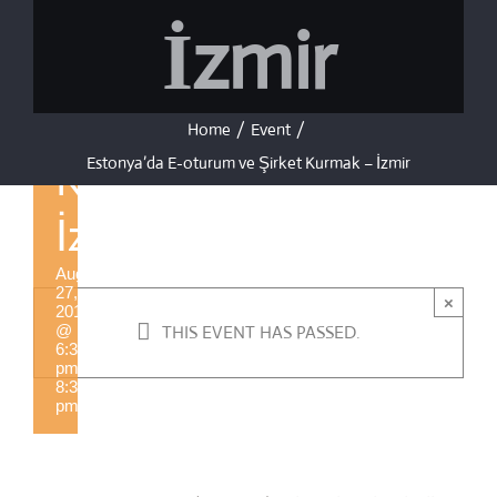
Estonya’da
İzmir
E-oturum
ve Şirket
Home
/
Event
/
Estonya’da E-oturum ve Şirket Kurmak – İzmir
Kurmak –
İzmir
August
27,
×
2019
@
THIS EVENT HAS PASSED.
6:30
pm
-
8:30
pm