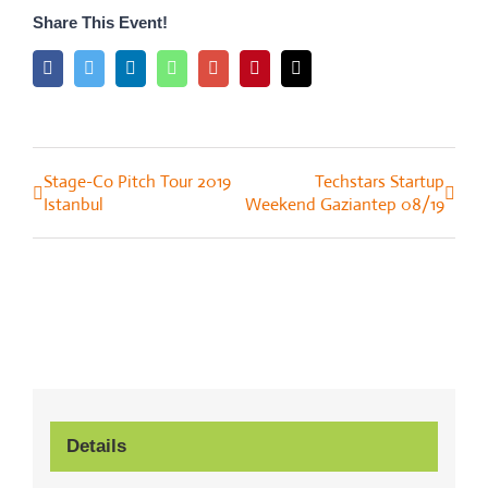
Share This Event!
Facebook
Twitter
LinkedIn
Whatsapp
Google+
Pinterest
Email
Stage-Co Pitch Tour 2019
Techstars Startup
Event
Istanbul
Weekend Gaziantep 08/19
Navigation
Details