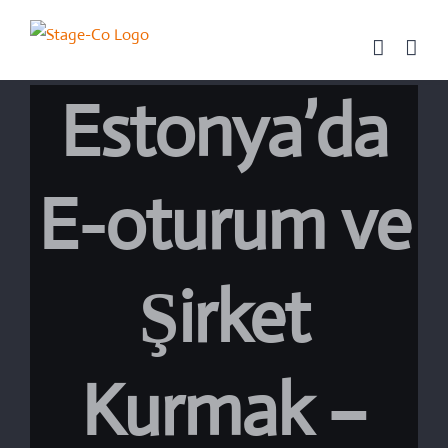
Skip
to
content
Estonya’da
E-oturum ve
Şirket
Kurmak –