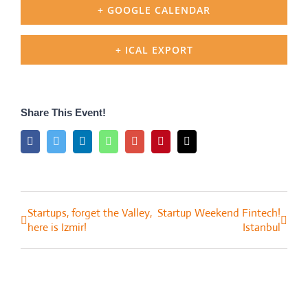
+ GOOGLE CALENDAR
+ ICAL EXPORT
Share This Event!
Facebook
Twitter
LinkedIn
Whatsapp
Google+
Pinterest
Email
Startups, forget the Valley,
Startup Weekend Fintech!
Event
here is Izmir!
Istanbul
Navigation