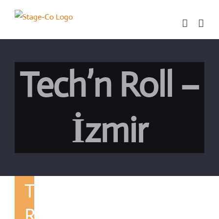
Skip
to
content
Tech’n Roll –
İzmir
Tech’n
Roll –