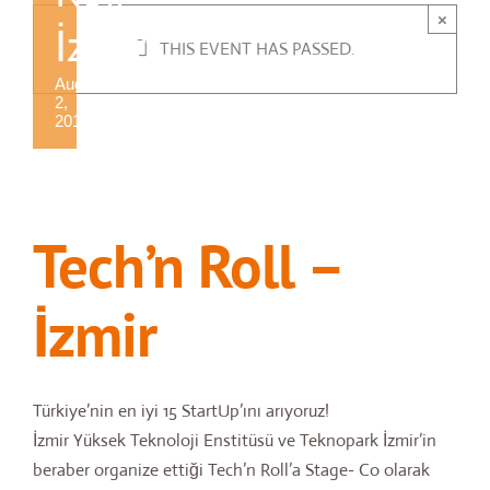
×
İzmir
THIS EVENT HAS PASSED.
August
2,
2018
Tech’n Roll –
İzmir
Türkiye’nin en iyi 15 StartUp’ını arıyoruz!
İzmir Yüksek Teknoloji Enstitüsü ve Teknopark İzmir’in
beraber organize ettiği Tech’n Roll’a Stage- Co olarak